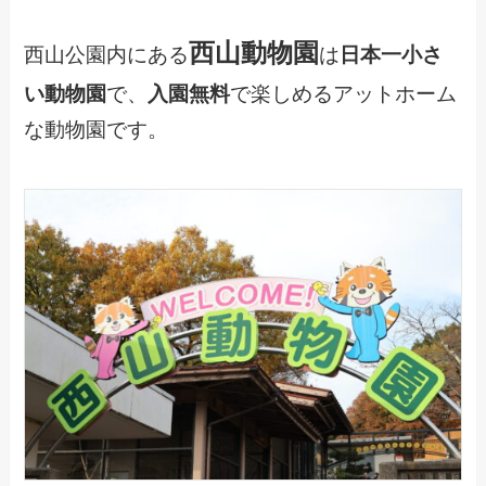
西山動物園
西山公園内にある
は
日本一小さ
い動物園
で、
入園無料
で楽しめるアットホーム
な動物園です。