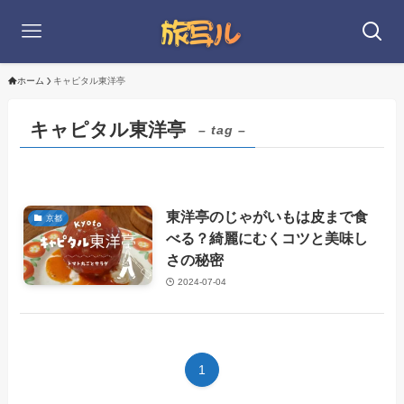
ホーム
キャピタル東洋亭
キャピタル東洋亭
– tag –
東洋亭のじゃがいもは皮まで食
京都
べる？綺麗にむくコツと美味し
さの秘密
2024-07-04
1