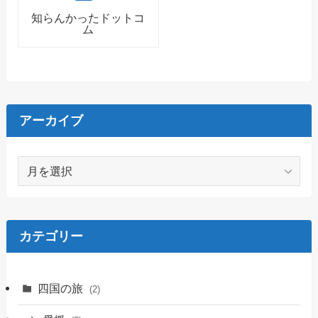
知らんかったドットコ
ム
アーカイブ
ア
ー
カ
イ
ブ
カテゴリー
四国の旅
(2)