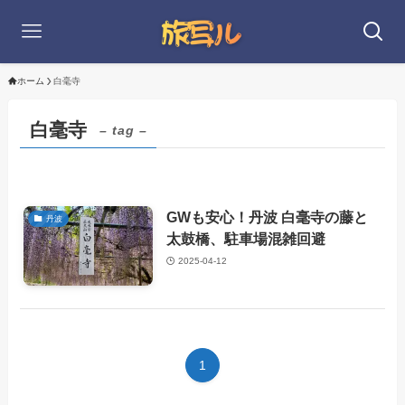
ホーム
白毫寺
白毫寺
– tag –
GWも安心！丹波 白毫寺の藤と
丹波
太鼓橋、駐車場混雑回避
2025-04-12
1