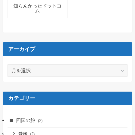
知らんかったドットコ
ム
アーカイブ
ア
ー
カ
イ
ブ
カテゴリー
四国の旅
(2)
愛媛
(2)