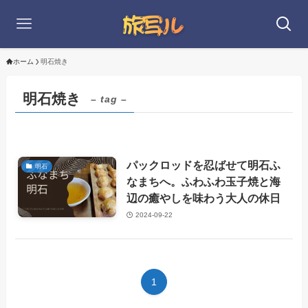
ホーム
明石焼き
明石焼き
– tag –
パックロッドを忍ばせて明石ふ
明石
なまちへ。ふわふわ玉子焼と海
辺の癒やしを味わう大人の休日
2024-09-22
1