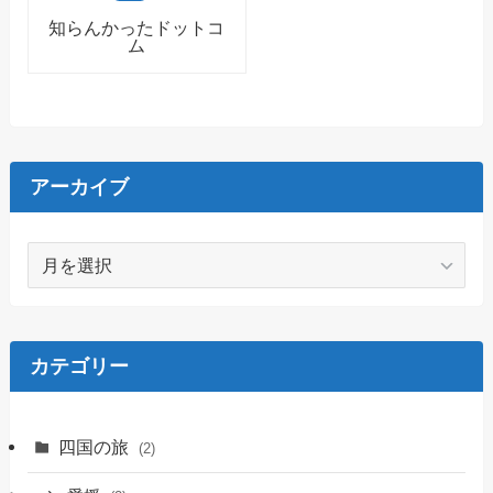
知らんかったドットコ
ム
アーカイブ
ア
ー
カ
イ
ブ
カテゴリー
四国の旅
(2)