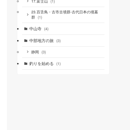
(1)
17.富士山
23.百舌鳥・古市古墳群‐古代日本の墳墓
(1)
群
中山寺
(4)
中部地方の旅
(3)
(3)
静岡
釣りを始める
(1)