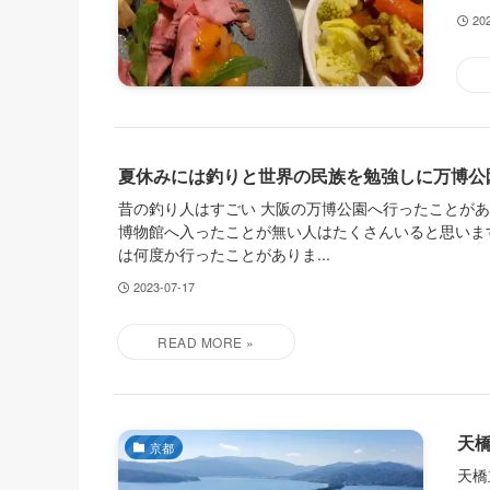
20
夏休みには釣りと世界の民族を勉強しに万博公
昔の釣り人はすごい 大阪の万博公園へ行ったことが
博物館へ入ったことが無い人はたくさんいると思いま
は何度か行ったことがありま...
2023-07-17
天
京都
天橋