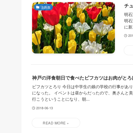
チ
淡路島
明石
明石
に新
20
神戸の洋食朝日で食べたビフカツはお肉がとろ
ビフカツとろり 今日は中学生の娘の学校の行事があ
になった。 イベントは昼からだったので、奥さんと
行こうということになり、朝...
2018-06-13