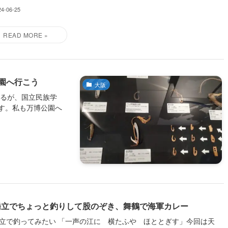
24-06-25
園へ行こう
大阪
あるが、国立民族学
す。私も万博公園へ
橋立でちょっと釣りして股のぞき、舞鶴で海軍カレー
立で釣ってみたい 「一声の江に 横たふや ほととぎす」今回は天