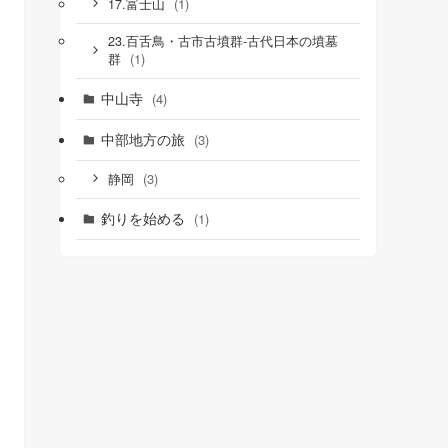
(1)
17.富士山
23.百舌鳥・古市古墳群‐古代日本の墳墓
(1)
群
中山寺
(4)
中部地方の旅
(3)
(3)
静岡
釣りを始める
(1)