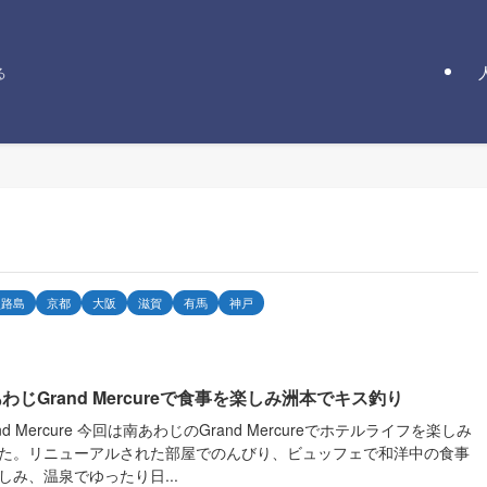
る
淡路島
京都
大阪
滋賀
有馬
神戸
わじGrand Mercureで食事を楽しみ洲本でキス釣り
and Mercure 今回は南あわじのGrand Mercureでホテルライフを楽しみ
た。リニューアルされた部屋でのんびり、ビュッフェで和洋中の食事
しみ、温泉でゆったり日...