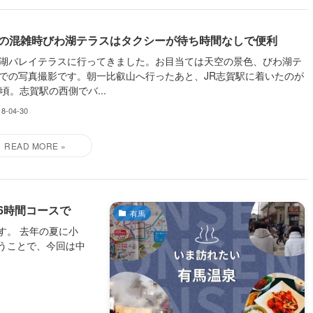
Wの混雑時びわ湖テラスはタクシーが待ち時間なしで便利
湖バレイテラスに行ってきました。お目当ては天空の景色、びわ湖テ
での写真撮影です。朝一比叡山へ行ったあと、JR志賀駅に着いたのが
時頃。志賀駅の西側でバ...
18-04-30
6時間コースで
有馬
す。 去年の夏に小
うことで、今回は中