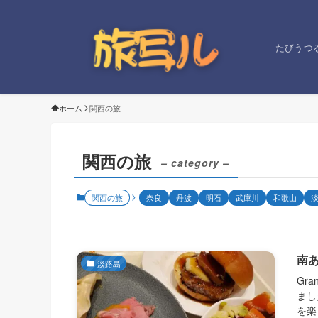
たびうつ
ホーム
関西の旅
関西の旅
– category –
関西の旅
奈良
丹波
明石
武庫川
和歌山
南あ
淡路島
Gr
まし
を楽